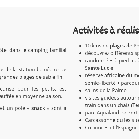
Activités à réali
10 kms de
plages de Po
te, dans le camping familial
découvrez différents s
randonnées à pied ou à
Sainte Lucie
e de la station balnéaire de
réserve africaine du 
randes plages de sable fin.
semie-liberté + parcou
urisé pour les petits, est
salins de la Palme
hauffée en moyenne saison.
visites guidées autour 
train dans un chais (Te
et un pôle «
snack
» sont à
parc Aqualand de Port
Carcassonne ou les sit
Collioures et l’Espagne